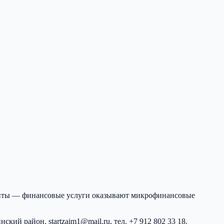
диты — финансовые услуги оказывают микрофинансовые
инский район
.
startzaim1@mail.ru
, тел.
+7 912 802 33 18
.