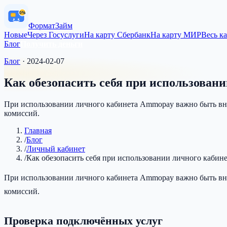
0%
Формат
Займ
Новые
Через Госуслуги
На карту Сбербанк
На карту МИР
Весь к
Блог
Получить деньги
Блог
·
2024-02-07
Как обезопасить себя при использован
При использовании личного кабинета Ammopay важно быть вним
комиссий.
Главная
/
Блог
/
Личный кабинет
/
Как обезопасить себя при использовании личного каби
При использовании личного кабинета Ammopay важно быть вним
комиссий.
Проверка подключённых услуг