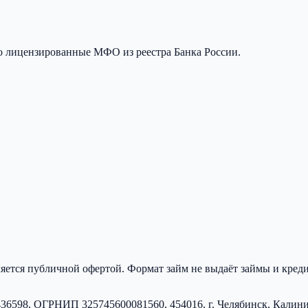
о лицензированные МФО из реестра Банка России.
яется публичной офертой.
Формат займ
не выдаёт займы и кре
436598
, ОГРНИП
325745600081560
,
454016, г. Челябинск, Калин