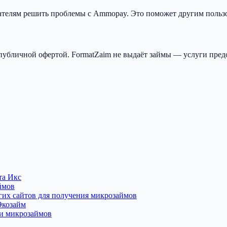
вателям решить проблемы с Ammopay. Это поможет другим польз
публичной офертой. FormatZaim не выдаёт займы — услуги пред
та Икс
ймов
угих сайтов для получения микрозаймов
Экозайм
ии микрозаймов