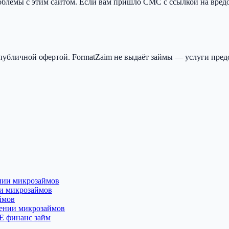
роблемы с этим сайтом. Если вам пришло СМС с ссылкой на вред
публичной офертой. FormatZaim не выдаёт займы — услуги пред
ении микрозаймов
ии микрозаймов
ймов
лении микрозаймов
 Е финанс займ