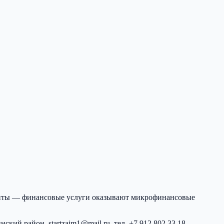
диты — финансовые услуги оказывают микрофинансовые
инский район
.
startzaim1@mail.ru
, тел.
+7 912 802 33 18
.