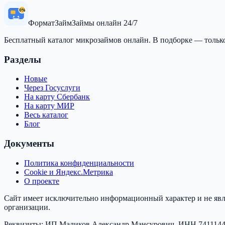
0%
Формат
Займ
Займы онлайн 24/7
Бесплатный каталог микрозаймов онлайн. В подборке — тольк
Разделы
Новые
Через Госуслуги
На карту Сбербанк
На карту МИР
Весь каталог
Блог
Документы
Политика конфиденциальности
Cookie и Яндекс.Метрика
О проекте
Сайт имеет исключительно информационный характер и не явл
организации.
Реквизиты:
ИП Маликов Александр Мансурович
, ИНН
741114