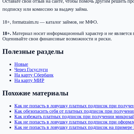
Оставьте свой отзыв на сайте, чтобы помочь другим решить п
подписку или комиссию за выдачу займа.
18+, formatzaim.ru — каталог займов, не МФО.
18+.
Материал носит информационный характер и не является 
Оценивайте свои финансовые возможности и риски.
Полезные разделы
Новые
Через Госуслуги
На карту Сбербанк
На карту МИР
Похожие материалы
Как не попасть в ловушку платных подписок при получ
Как обезопасить себя от платных подписок при получен
Как избежать платных подписок при получении микроза
Как не попасть в ловушку платных подписок при оформ
Как не попасть в ловушку платных подписок на примере