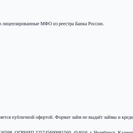
о лицензированные МФО из реестра Банка России.
яется публичной офертой.
Формат займ
не выдаёт займы и кре
436598
, ОГРНИП
325745600081560
,
454016, г. Челябинск, Калин