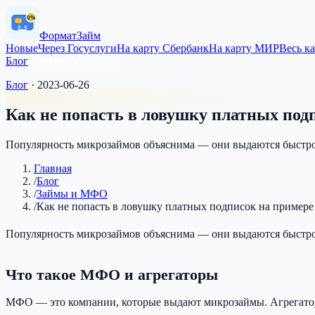
0%
Формат
Займ
Новые
Через Госуслуги
На карту Сбербанк
На карту МИР
Весь к
Блог
Получить деньги
Блог
·
2023-06-26
Как не попасть в ловушку платных по
Популярность микрозаймов объяснима — они выдаются быстро 
Главная
/
Блог
/
Займы и МФО
/
Как не попасть в ловушку платных подписок на пример
Популярность микрозаймов объяснима — они выдаются быстро 
Что такое МФО и агрегаторы
МФО — это компании, которые выдают микрозаймы. Агрегато