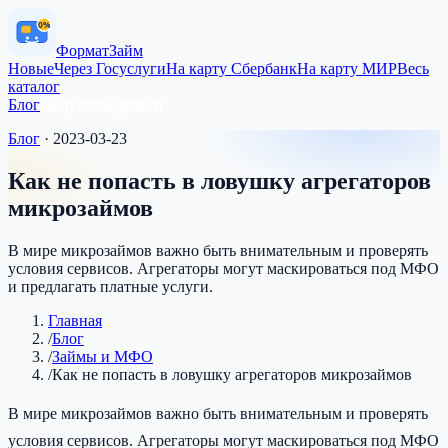
0%
Формат
Займ
Новые
Через Госуслуги
На карту Сбербанк
На карту МИР
Весь
каталог
Блог
Получить деньги
Блог
·
2023-03-23
Как не попасть в ловушку агрегаторов
микрозаймов
В мире микрозаймов важно быть внимательным и проверять
условия сервисов. Агрегаторы могут маскироваться под МФО
и предлагать платные услуги.
Главная
/
Блог
/
Займы и МФО
/
Как не попасть в ловушку агрегаторов микрозаймов
В мире микрозаймов важно быть внимательным и проверять
условия сервисов. Агрегаторы могут маскироваться под МФО