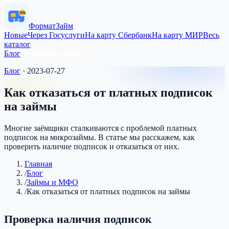
0%
Формат
Займ
Новые
Через Госуслуги
На карту Сбербанк
На карту МИР
Весь
каталог
Блог
Получить деньги
Блог
·
2023-07-27
Как отказаться от платных подписок
на займы
Многие заёмщики сталкиваются с проблемой платных
подписок на микрозаймы. В статье мы расскажем, как
проверить наличие подписок и отказаться от них.
Главная
/
Блог
/
Займы и МФО
/
Как отказаться от платных подписок на займы
Проверка наличия подписок