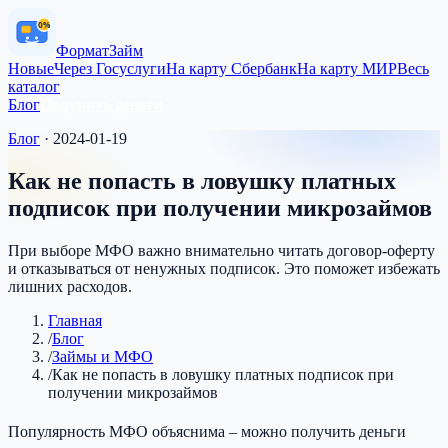
0%
Формат
Займ
Новые
Через Госуслуги
На карту Сбербанк
На карту МИР
Весь
каталог
Блог
Получить деньги
Блог
·
2024-01-19
Как не попасть в ловушку платных
подписок при получении микрозаймов
При выборе МФО важно внимательно читать договор-оферту
и отказываться от ненужных подписок. Это поможет избежать
лишних расходов.
Главная
/
Блог
/
Займы и МФО
/
Как не попасть в ловушку платных подписок при
получении микрозаймов
Популярность МФО объяснима – можно получить деньги