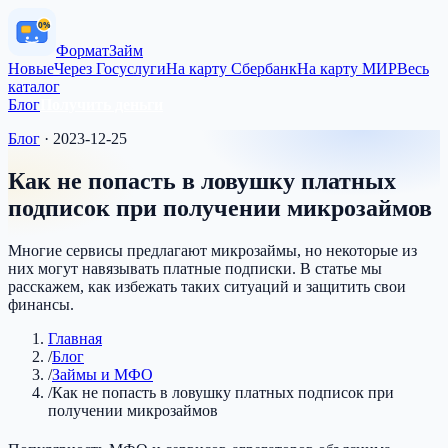
0%
Формат
Займ
Новые
Через Госуслуги
На карту Сбербанк
На карту МИР
Весь
каталог
Блог
Получить деньги
Блог
·
2023-12-25
Как не попасть в ловушку платных
подписок при получении микрозаймов
Многие сервисы предлагают микрозаймы, но некоторые из
них могут навязывать платные подписки. В статье мы
расскажем, как избежать таких ситуаций и защитить свои
финансы.
Главная
/
Блог
/
Займы и МФО
/
Как не попасть в ловушку платных подписок при
получении микрозаймов