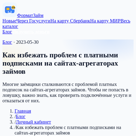
0%
Формат
Займ
Новые
Через Госуслуги
На карту Сбербанк
На карту МИР
Весь
каталог
Блог
Получить деньги
Блог
·
2023-05-30
Как избежать проблем с платными
подписками на сайтах-агрегаторах
займов
Многие заёмщики сталкиваются с проблемой платных
подписок на сайтах-агрегаторах займов. Чтобы не попасть в
ловушку, важно знать, как проверить подключённые услуги и
отказаться от них.
Главная
/
Блог
/
Личный кабинет
/
Как избежать проблем с платными подписками на
сайтах-агрегаторах займов