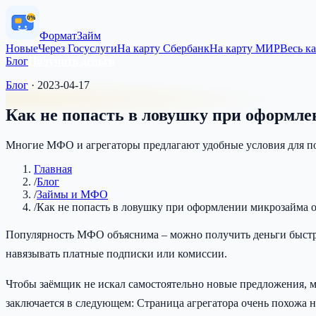
0%
Формат
Займ
Новые
Через Госуслуги
На карту Сбербанк
На карту МИР
Весь к
Блог
Получить деньги
Блог
·
2023-04-17
Как не попасть в ловушку при оформл
Многие МФО и агрегаторы предлагают удобные условия для по
Главная
/
Блог
/
Займы и МФО
/
Как не попасть в ловушку при оформлении микрозайма 
Популярность МФО объяснима – можно получить деньги быстро
навязывать платные подписки или комиссии.
Чтобы заёмщик не искал самостоятельно новые предложения, м
заключается в следующем: Страница агрегатора очень похожа н