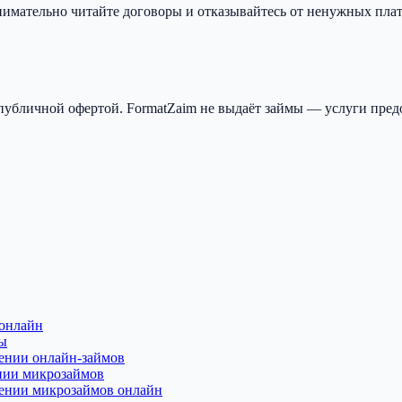
мательно читайте договоры и отказывайтесь от ненужных платн
публичной офертой. FormatZaim не выдаёт займы — услуги пред
 онлайн
сы
лении онлайн-займов
ении микрозаймов
лении микрозаймов онлайн